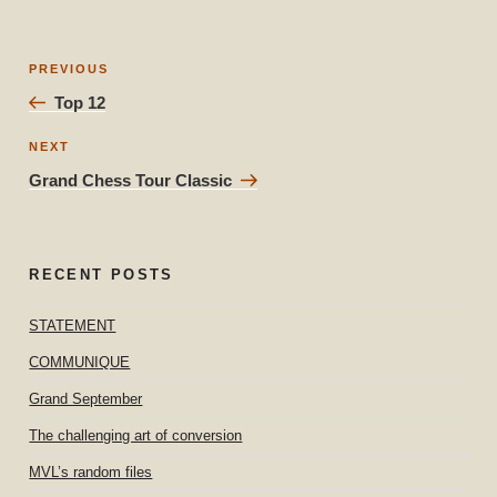
Post
Previous
PREVIOUS
navigation
Post
Top 12
Next
NEXT
Post
Grand Chess Tour Classic
RECENT POSTS
STATEMENT
COMMUNIQUE
Grand September
The challenging art of conversion
MVL’s random files