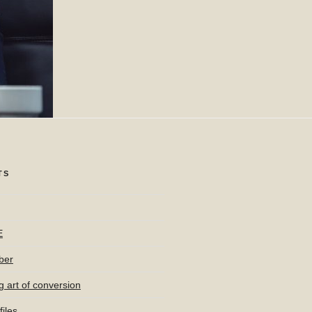
TS
E
ber
g art of conversion
iles