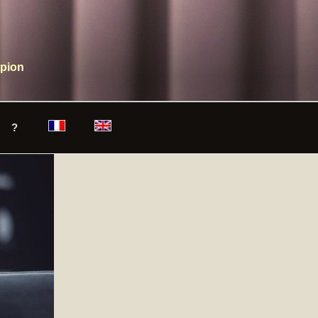
mpion
?