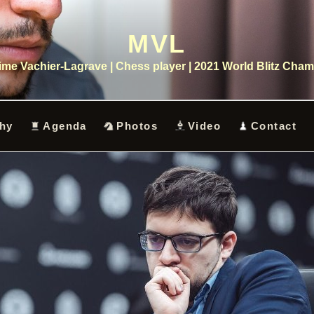
MVL
me Vachier-Lagrave | Chess player | 2021 World Blitz Cha
hy
Agenda
Photos
Video
Contact