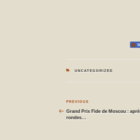
S
CATEGORIES
UNCATEGORIZED
Post
Previous
PREVIOUS
Post
navigation
Grand Prix Fide de Moscou : aprè
rondes…