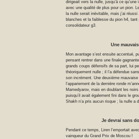
dirigeait vers la nulle, jusqu’à ce qu’u
avec une qualité de plus pour un pion. Le
la nulle serait inévitable, mais j’ai réus
blanches et la faiblesse du pion h4, tant
consolidateur g3.
Une mauvaise
Mon avantage s’est ensuite accentué, pu
pensant rentrer dans une finale gagnante
grands coups défensifs de sa part, lui p
théoriquement nulle ; il l’a défendue sans 
son incrément. Une deuxième mauvaise n
l’appariement de la dernière ronde m’ann
Mamedyarov, mais en doublant les noirs 
puisqu’il avait également fini dans le gr
Shakh n’a pris aucun risque ; la nulle 
Je devrai sans 
Pendant ce temps, Liren l’emportait avec 
vainqueur du Grand Prix de Moscou !