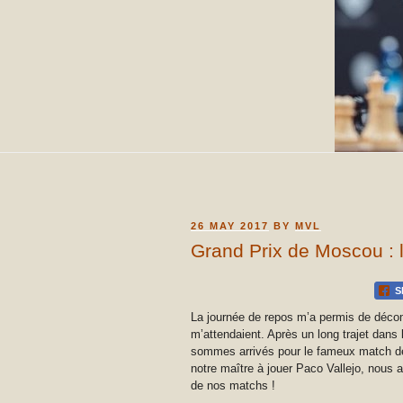
POSTED
26 MAY 2017
BY
MVL
ON
Grand Prix de Moscou : l
S
La journée de repos m’a permis de décom
m’attendaient. Après un long trajet dans
sommes arrivés pour le fameux match de
notre maître à jouer Paco Vallejo, nous 
de nos matchs !