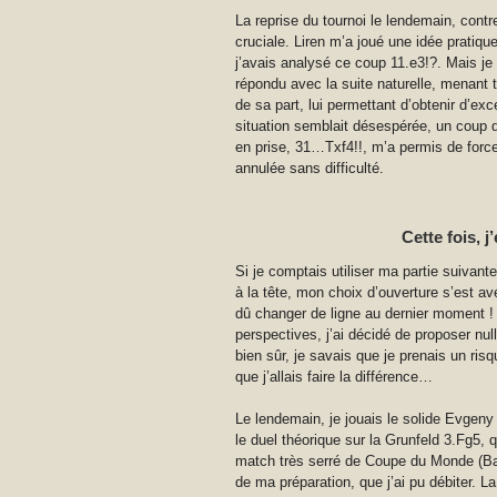
La reprise du tournoi le lendemain, contr
cruciale. Liren m’a joué une idée pratiq
j’avais analysé ce coup 11.e3!?. Mais je 
répondu avec la suite naturelle, menant to
de sa part, lui permettant d’obtenir d’e
situation semblait désespérée, un coup 
en prise, 31…Txf4!!, m’a permis de forcer
annulée sans difficulté.
Cette fois, 
Si je comptais utiliser ma partie suivan
à la tête, mon choix d’ouverture s’est av
dû changer de ligne au dernier moment ! L
perspectives, j’ai décidé de proposer nul
bien sûr, je savais que je prenais un ris
que j’allais faire la différence…
Le lendemain, je jouais le solide Evge
le duel théorique sur la Grunfeld 3.Fg5, 
match très serré de Coupe du Monde (Bak
de ma préparation, que j’ai pu débiter. 