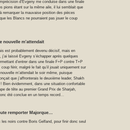
ne imprécision d’Evgeny me conduise dans une finale
s pions étant sur la même aile, il lui semblait que
si à remarquer la mauvaise position des pièces
 que les Blancs ne pourraient pas jouer le coup
 nouvelle m’attendait
is est probablement devenu décisif, mais en
, j’ai laissé Evgeny s’échapper après quelques
ermettant d’entrer dans une finale F+P contre T+P
coup férir, malgré le fait qu’il jouait uniquement sur
ouvelle m’attendait le soir même, puisque
onçait que j’affronterais le deuxième leader, Shakh
! Bien évidemment, dans une situation confortable
oupe de tête au premier Grand Prix de Sharjah,
a donc été conclue en un temps record…
doute remporter Majorque…
les noirs contre Boris Gelfand, pour finir donc seul