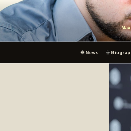
Skip
to
content
Maxi
News
Biograp