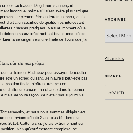
e un des co-leaders Ding Liren, s’annonçait
uement inconnue, même s’il s’est avéré plus tard que
pensais simplement être en terrain inconnu, et j’ai
ARCHIVES
ut droit à un sacrifice de qualité très intéressant
xcellentes chances pratiques. Mais au moment où la
Archives
de défense assez irréel mettant toutes mes pièces
 Liren à se diriger vers une finale de Tours que j’ai
All articles
j’étais sûr de ma prépa
te contre Teimour Radjabov pour essayer de recoller
SEARCH
éré être un échec cuisant. Je n’aurais peut-être pas
a position finale m’offrant très peu de
Search
le et d’attendre encore ma chance dans le tournoi ;
for:
que mais de toute façon, ce n’était pas aujourd’hui
ny Tomashevsky, et nous nous sommes dirigés vers
que nous avions débuté 2 ans plus tôt, lors d’un
ou 2015). Cette fois-ci, j’étais extrêmement sûr
La position, bien qu’extrêmement complexe, se