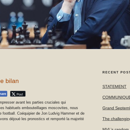
RECENT POS
e bilan
STATEMENT
Post
hare
COMMUNIQU
presser avant les parties cruciales qui
 les habituels embouteillages moscovites, nous
Grand Septem
 football. Coéquipier de Jon Ludvig Hammer et de
The challengin
avons déjoué les pronostics et remporté la majorité
MVL’s random f