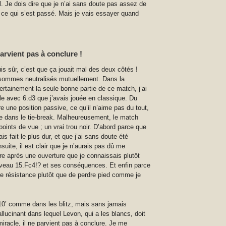
. Je dois dire que je n’ai sans doute pas assez de
 ce qui s’est passé. Mais je vais essayer quand
parvient pas à conclure !
is sûr, c’est que ça jouait mal des deux côtés !
 sommes neutralisés mutuellement. Dans la
certainement la seule bonne partie de ce match, j’ai
ole avec 6.d3 que j’avais jouée en classique. Du
e une position passive, ce qu’il n’aime pas du tout,
rée dans le tie-break. Malheureusement, le match
points de vue ; un vrai trou noir. D’abord parce que
s fait le plus dur, et que j’ai sans doute été
uite, il est clair que je n’aurais pas dû me
re après une ouverture que je connaissais plutôt
ouveau 15.Fc4!? et ses conséquences. Et enfin parce
re résistance plutôt que de perdre pied comme je
e 10’ comme dans les blitz, mais sans jamais
llucinant dans lequel Levon, qui a les blancs, doit
iracle, il ne parvient pas à conclure. Je me