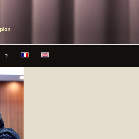
mpion
?