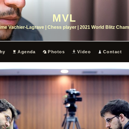
MVL
me Vachier-Lagrave | Chess player | 2021 World Blitz Cha
hy
Agenda
Photos
Video
Contact