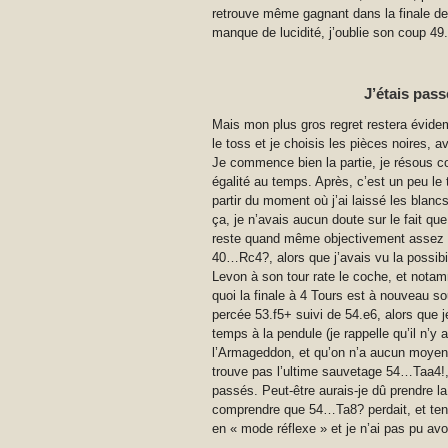
retrouve même gagnant dans la finale 
manque de lucidité, j’oublie son coup 49.
J’étais pass
Mais mon plus gros regret restera évid
le toss et je choisis les pièces noires, a
Je commence bien la partie, je résous 
égalité au temps. Après, c’est un peu le
partir du moment où j’ai laissé les blan
ça, je n’avais aucun doute sur le fait que 
reste quand même objectivement assez éga
40…Rc4?, alors que j’avais vu la possibi
Levon à son tour rate le coche, et notam
quoi la finale à 4 Tours est à nouveau s
percée 53.f5+ suivi de 54.e6, alors que j
temps à la pendule (je rappelle qu’il n’
l’Armageddon, et qu’on n’a aucun moyen de
trouve pas l’ultime sauvetage 54…Taa4!, 
passés. Peut-être aurais-je dû prendre l
comprendre que 54…Ta8? perdait, et tent
en « mode réflexe » et je n’ai pas pu avoi