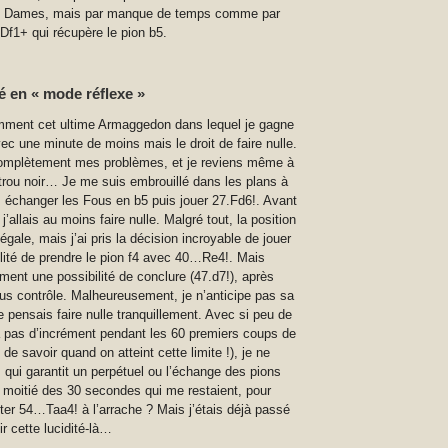
de Dames, mais par manque de temps comme par
Df1+ qui récupère le pion b5.
é en « mode réflexe »
emment cet ultime Armaggedon dans lequel je gagne
vec une minute de moins mais le droit de faire nulle.
complètement mes problèmes, et je reviens même à
 trou noir… Je me suis embrouillé dans les plans à
cs échanger les Fous en b5 puis jouer 27.Fd6!. Avant
j’allais au moins faire nulle. Malgré tout, la position
le, mais j’ai pris la décision incroyable de jouer
lité de prendre le pion f4 avec 40…Re4!. Mais
ment une possibilité de conclure (47.d7!), après
ous contrôle. Malheureusement, je n’anticipe pas sa
e pensais faire nulle tranquillement. Avec si peu de
y a pas d’incrément pendant les 60 premiers coups de
 savoir quand on atteint cette limite !), je ne
qui garantit un perpétuel ou l’échange des pions
a moitié des 30 secondes qui me restaient, pour
er 54…Taa4! à l’arrache ? Mais j’étais déjà passé
r cette lucidité-là…