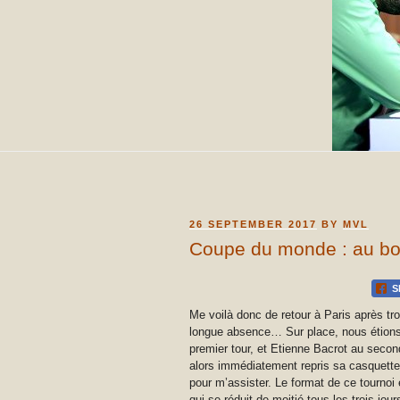
POSTED
26 SEPTEMBER 2017
BY
MVL
ON
Coupe du monde : au bo
S
Me voilà donc de retour à Paris après t
longue absence… Sur place, nous étions 3
premier tour, et Etienne Bacrot au secon
alors immédiatement repris sa casquette d
pour m’assister. Le format de ce tournoi 
qui se réduit de moitié tous les trois jour