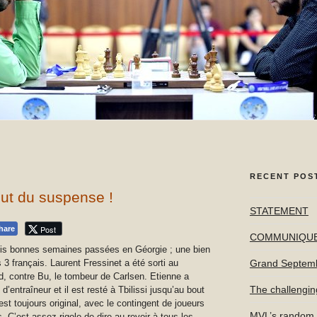
RECENT POS
ut du suspense !
STATEMENT
Post
hare
COMMUNIQU
rois bonnes semaines passées en Géorgie ; une bien
 français. Laurent Fressinet a été sorti au
Grand Septem
d, contre Bu, le tombeur de Carlsen. Etienne a
The challengin
’entraîneur et il est resté à Tbilissi jusqu’au bout
est toujours original, avec le contingent de joueurs
MVL’s random f
s. C’est assez rigolo de dire au revoir à tous les