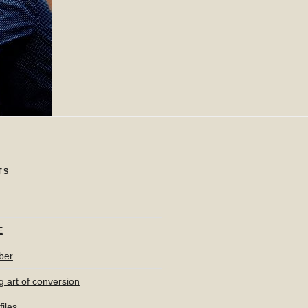
TS
E
ber
g art of conversion
iles