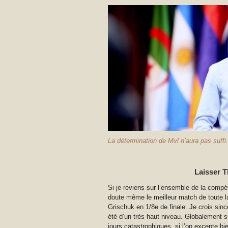
La détermination de Mvl n’aura pas suffi. 
Laisser T
Si je reviens sur l’ensemble de la compéti
doute même le meilleur match de toute l
Grischuk en 1/8e de finale. Je crois sin
été d’un très haut niveau. Globalement su
jours catastrophiques, si l’on excepte bie