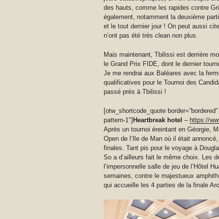
des hauts, comme les rapides contre Gri
également, notamment la deuxième partie 
et le tout dernier jour ! On peut aussi ci
n’ont pas été très clean non plus.
Mais maintenant, Tbilissi est derrière moi,
le Grand Prix FIDE, dont le dernier tou
Je me rendrai aux Baléares avec la ferm
qualificatives pour le Tournoi des Candi
passé près à Tbilissi !
[otw_shortcode_quote border=”bordered”
pattern-1″]
Heartbreak hotel
–
https://
Après un tournoi éreintant en Géorgie, M
Open de l’Ile de Man où il était annoncé
finales. Tant pis pour le voyage à Dougl
So a d’ailleurs fait le même choix. Les d
l’impersonnelle salle de jeu de l’Hôtel Hu
semaines, contre le majestueux amphithéât
qui accueille les 4 parties de la finale Ar