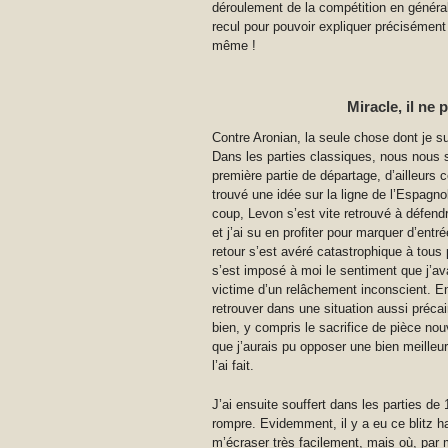
déroulement de la compétition en général
recul pour pouvoir expliquer précisément
même !
Miracle, il ne 
Contre Aronian, la seule chose dont je su
Dans les parties classiques, nous nous
première partie de départage, d’ailleurs 
trouvé une idée sur la ligne de l’Espagn
coup, Levon s’est vite retrouvé à défendr
et j’ai su en profiter pour marquer d’ent
retour s’est avéré catastrophique à tous 
s’est imposé à moi le sentiment que j’avai
victime d’un relâchement inconscient. Ens
retrouver dans une situation aussi précai
bien, y compris le sacrifice de pièce n
que j’aurais pu opposer une bien meilleu
l’ai fait.
J’ai ensuite souffert dans les parties d
rompre. Evidemment, il y a eu ce blitz ha
m’écraser très facilement, mais où, par m