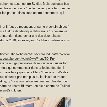
schuk, et aussi contre Svidler. Mais quelques bas
classique contre Svidler, ainsi que le tout premier
ter les parties classiques contre Lenderman, qui
 et il faut se reconcentrer sur le prochain objectif,
rnoi à Palma de Majorque débutera le 16 novembre.
e intention d’accrocher une des deux places
dats de 2018, en essayant d’oublier combien je suis
 border_style=”bordered” background_pattern=”otw-
www.youtube.com/watch?v=W4euyTDhFnk
axime a jugé préférable de renoncer au super fort
, mais qui commençait dans la foulée des demi-
as, dans le « joyau de la Mer d’Irlande »… Wesley
eux n’auront pas non plus eu le plaisir de troquer
aling, qu’ils auront sillonnée pendant plus de trois
re de l’hôtel Biltmore, en plein centre de Tbilissi,
onian-Ding Liren.