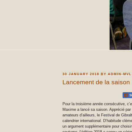
POSTED
30 JANUARY 2018
BY
ADMIN-MVL
ON
Lancement de la saison 
S
Pour la troisième année consécutive, c’e
Maxime a lancé sa saison. Apprécié par
amateurs d’ailleurs, le Festival de Gibra
calendrier international. D’habitude clé
un argument supplémentaire pour choisir 
coutume, l’édition 2018 a connu un séri