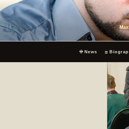
Skip
to
content
Maxi
News
Biograp