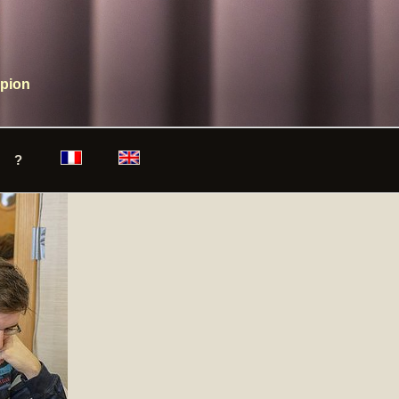
mpion
?