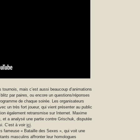
rs tournois, mais c’est aussi beaucoup d’animations
e blitz par paires, ou encore un questions/réponses
 programme de chaque soirée. Les organisateurs
c un très fort joueur, qui vient présenter au public
tion également retransmise sur Internet. Maxime
e, et a analysé une partie contre Grischuk, disputée
i. C’est à voir
ici
.
is fameuse « Bataille des Sexes », qui voit une
tants masculins affronter leur homologues