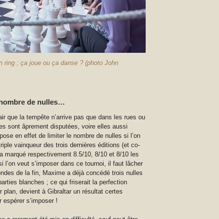
 ring ; ça joue ou ça danse ? (photo John
e nombre de nulles…
air que la tempête n’arrive pas que dans les rues ou
es sont âprement disputées, voire elles aussi
se en effet de limiter le nombre de nulles si l’on
iple vainqueur des trois dernières éditions (et co-
 a marqué respectivement 8.5/10, 8/10 et 8/10 les
l’on veut s’imposer dans ce tournoi, il faut lâcher
rondes de la fin, Maxime a déjà concédé trois nulles
arties blanches ; ce qui friserait la perfection
plan, devient à Gibraltar un résultat certes
r espérer s’imposer !