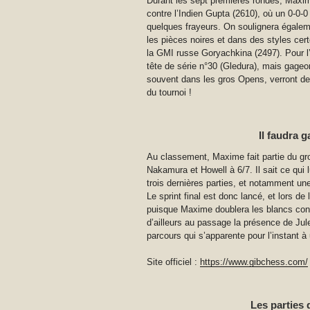
Durant les sept premières rondes, Maxime
contre l’Indien Gupta (2610), où un 0-0-0
quelques frayeurs. On soulignera égaleme
les pièces noires et dans des styles cert
la GMI russe Goryachkina (2497). Pour l’i
tête de série n°30 (Gledura), mais gage
souvent dans les gros Opens, verront de
du tournoi !
Il faudra 
Au classement, Maxime fait partie du gro
Nakamura et Howell à 6/7. Il sait ce qui 
trois dernières parties, et notamment une
Le sprint final est donc lancé, et lors de
puisque Maxime doublera les blancs con
d’ailleurs au passage la présence de Jul
parcours qui s’apparente pour l’instant à
Site officiel :
https://www.gibchess.com/
Les parties 