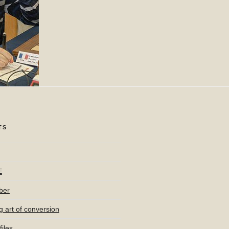
TS
E
ber
g art of conversion
iles