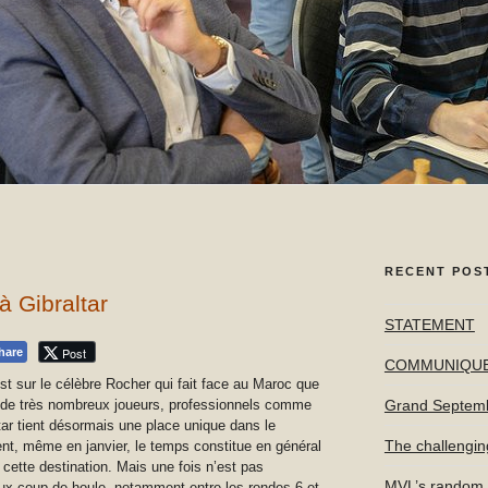
RECENT POS
à Gibraltar
STATEMENT
Post
hare
COMMUNIQU
st sur le célèbre Rocher qui fait face au Maroc que
 de très nombreux joueurs, professionnels comme
Grand Septem
ltar tient désormais une place unique dans le
The challengin
ment, même en janvier, le temps constitue en général
cette destination. Mais une fois n’est pas
MVL’s random f
eux coup de houle, notamment entre les rondes 6 et