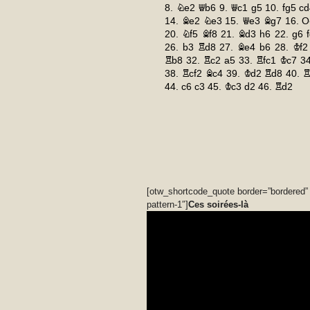
[otw_shortcode_quote border=”bordered”
pattern-1″]
Ces soirées-là