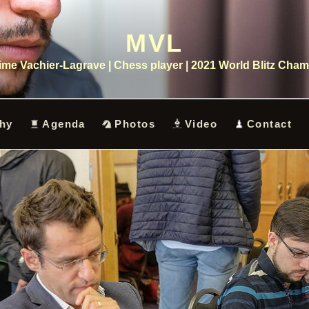
MVL
me Vachier-Lagrave | Chess player | 2021 World Blitz Cha
hy
Agenda
Photos
Video
Contact