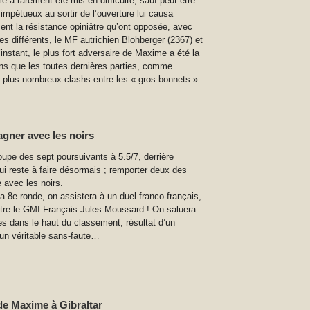
 a rarement été mis en difficulté, sauf peut-être
 impétueux au sortir de l’ouverture lui causa
nt la résistance opiniâtre qu’ont opposée, avec
es différents, le MF autrichien Blohberger (2367) et
nstant, le plus fort adversaire de Maxime a été la
ons que les toutes dernières parties, comme
 plus nombreux clashs entre les « gros bonnets »
gagner avec les noirs
upe des sept poursuivants à 5.5/7, derrière
lui reste à faire désormais ; remporter deux des
 avec les noirs.
 la 8e ronde, on assistera à un duel franco-français,
tre le GMI Français Jules Moussard ! On saluera
es dans le haut du classement, résultat d’un
 un véritable sans-faute…
de Maxime à Gibraltar