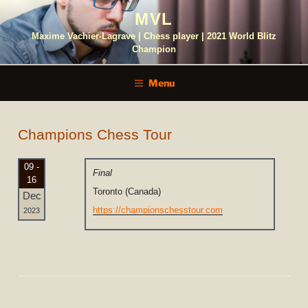
Skip
MVL
to
content
Maxime Vachier-Lagrave | Chess player | 2021 World Blitz
Champion
Menu
Champions Chess Tour
09 -
Final
16
Toronto (Canada)
Dec
https://championschesstour.com
2023