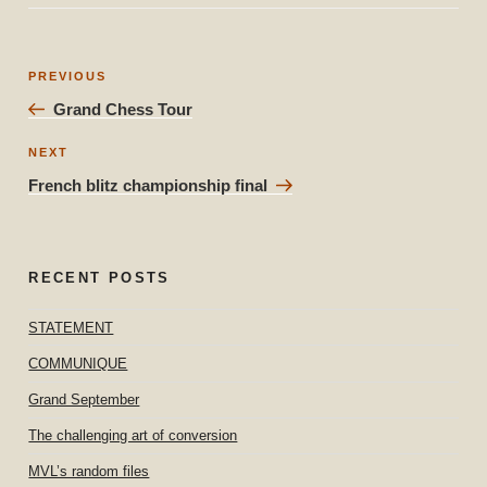
Post
Previous
PREVIOUS
navigation
Post
Grand Chess Tour
Next
NEXT
Post
French blitz championship final
RECENT POSTS
STATEMENT
COMMUNIQUE
Grand September
The challenging art of conversion
MVL’s random files