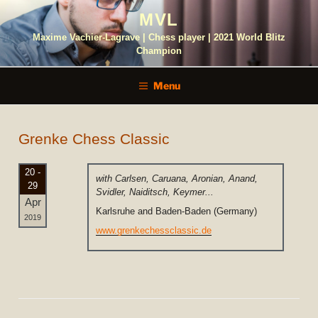
Skip
MVL
to
content
Maxime Vachier-Lagrave | Chess player | 2021 World Blitz
Champion
Menu
Grenke Chess Classic
20 -
with Carlsen, Caruana, Aronian, Anand,
29
Svidler, Naiditsch, Keymer...
Apr
Karlsruhe and Baden-Baden (Germany)
2019
www.grenkechessclassic.de