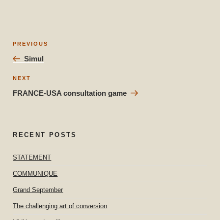
Post
Previous
PREVIOUS
navigation
Post
Simul
Next
NEXT
Post
FRANCE-USA consultation game
RECENT POSTS
STATEMENT
COMMUNIQUE
Grand September
The challenging art of conversion